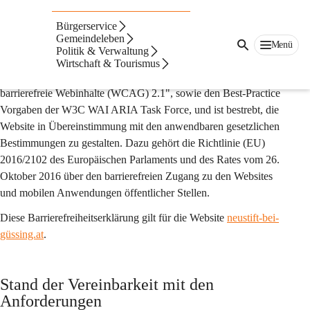
Barrierefreiheitserklärung
Bürgerservice
Die Gemeinde Neustift bei Güssing setzt sich gemeinsam mit 
Gemeindeleben
ihrem Technologiepartner citiesapps für einen höchstmöglichen 
Menü
Politik & Verwaltung
Grad an Barrierefreiheit für ihre Website 
neustift-bei-güssing.at
Wirtschaft & Tourismus
ein. Dabei orientiert man sich an den "Richtlinien für 
barrierefreie Webinhalte (WCAG) 2.1", sowie den Best-Practice 
Vorgaben der W3C WAI ARIA Task Force, und ist bestrebt, die 
Website in Übereinstimmung mit den anwendbaren gesetzlichen 
Bestimmungen zu gestalten. Dazu gehört 
die Richtlinie (EU) 
2016/2102 des Europäischen Parlaments und des Rates vom 26. 
Oktober 2016 über den barrierefreien Zugang zu den Websites 
und mobilen Anwendungen öffentlicher Stellen.
Diese Barrierefreiheitserklärung gilt für die Website 
neustift-bei-
güssing.at
.
Stand der Vereinbarkeit mit den 
Anforderungen