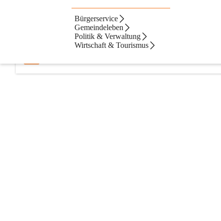
Bürgerservice
Artikel
Dateien
Kontakte
N
Beste Resultate
Gemeindeleben
Politik & Verwaltung
Suchergebnisse
Suchergebnisse:
Wirtschaft & Tourismus
1
Gemeinderatssitzung