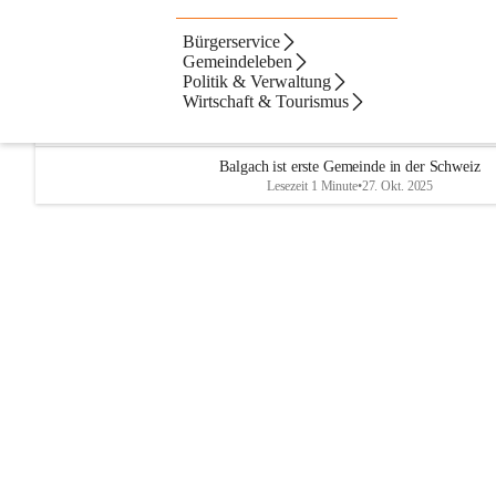
Bürgerservice
Artikel
Dateien
Kontakte
N
Beste Resultate
Gemeindeleben
Politik & Verwaltung
Suchergebnisse
Suchergebnisse:
Wirtschaft & Tourismus
1
CITIES
Balgach ist erste Gemeinde in der Schweiz
Lesezeit 1 Minute
•
27. Okt. 2025