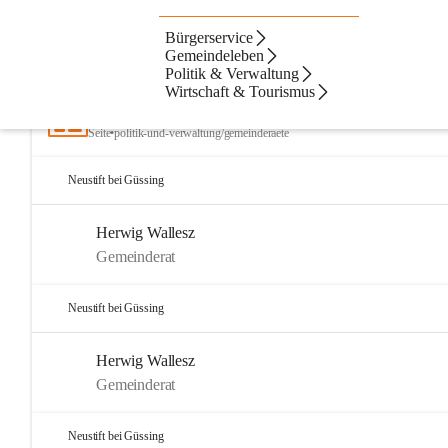
Bürgerservice
Artikel
Dateien
Kontakte
N
Beste Resultate
Gemeindeleben
Politik & Verwaltung
Suchergebnisse
Suchergebnisse:
Wirtschaft & Tourismus
21
Gemeinderäte
Seite
•
politik-und-verwaltung/gemeinderaete
Neustift bei Güssing
Herwig Wallesz
Gemeinderat
Neustift bei Güssing
Herwig Wallesz
Gemeinderat
Neustift bei Güssing