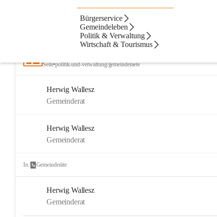
Bürgerservice
Artikel
Dateien
Kontakte
N
Beste Resultate
Gemeindeleben
Politik & Verwaltung
Suchergebnisse
Suchergebnisse:
Wirtschaft & Tourismus
21
Gemeinderäte
Seite
•
politik-und-verwaltung/gemeinderaete
Herwig Wallesz
Gemeinderat
Herwig Wallesz
Gemeinderat
In:
Gemeinderäte
Herwig Wallesz
Gemeinderat