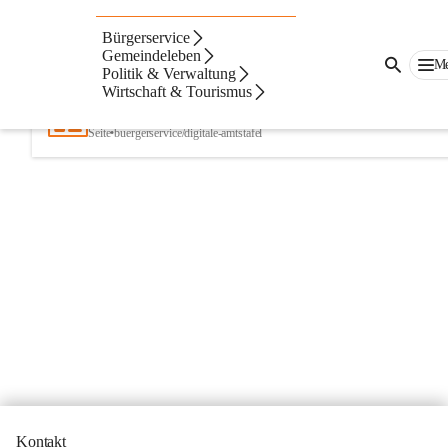
Bürgerservice
Artikel
Dateien
Navigation
Beste Resultate
Gemeindeleben
M
Politik & Verwaltung
Suchergebnisse
Suchergebnisse:
Wirtschaft & Tourismus
1
Digitale Amtstafel
Seite
•
buergerservice/digitale-amtstafel
Kontakt