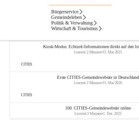
Bürgerservice
Artikel
Dateien
Navigation
Beste Resultate
Gemeindeleben
Politik & Verwaltung
Suchergebnisse
Suchergebnisse:
Wirtschaft & Tourismus
3
CITIES
Kiosk-Modus: Echtzeit-Informationen direkt auf den In
Lesezeit 2 Minuten
•
13. Mai 2025
CITIES
Erste CITIES-Gemeindewebsite in Deutschland
Lesezeit 2 Minuten
•
11. Mai 2026
CITIES
100. CITIES-Gemeindewebsite online
Lesezeit 3 Minuten
•
1. Dez. 2025